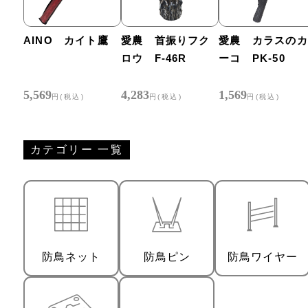
AINO カイト鷹
愛農 首振りフク
愛農 カラスのカ
ロウ F-46R
ーコ PK-50
5,569
4,283
1,569
円(税込)
円(税込)
円(税込)
カテゴリー 一覧
防鳥ネット
防鳥ピン
防鳥ワイヤー