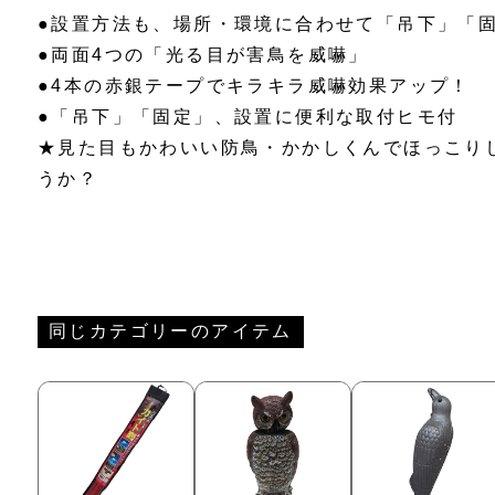
●設置方法も、場所・環境に合わせて「吊下」「
●両面4つの「光る目が害鳥を威嚇」
●4本の赤銀テープでキラキラ威嚇効果アップ！
●「吊下」「固定」、設置に便利な取付ヒモ付
★見た目もかわいい防鳥・かかしくんでほっこり
うか？
同じカテゴリーのアイテム