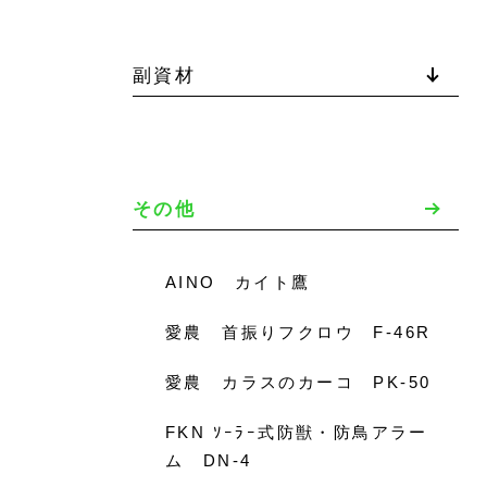
副資材
その他
AINO カイト鷹
愛農 首振りフクロウ F-46R
愛農 カラスのカーコ PK-50
FKN ｿｰﾗｰ式防獣・防鳥アラー
ム DN-4