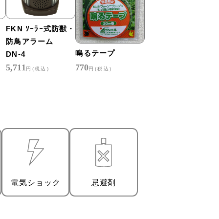
FKN ｿｰﾗｰ式防獣・
防鳥アラーム
鳴るテープ
DN-4
5,711
770
円(税込)
円(税込)
電気ショック
忌避剤